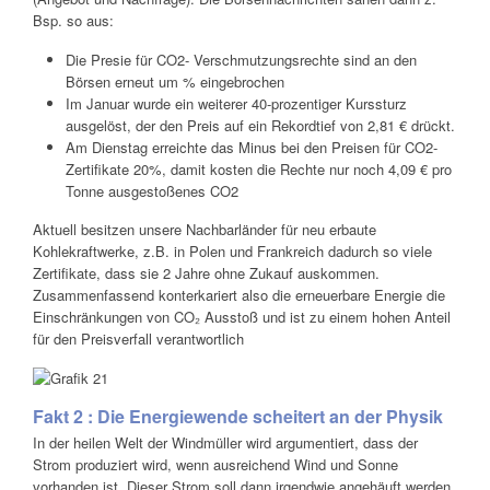
Bsp. so aus:
Die Presie für CO2- Verschmutzungsrechte sind an den
Börsen erneut um % eingebrochen
Im Januar wurde ein weiterer 40-prozentiger Kurssturz
ausgelöst, der den Preis auf ein Rekordtief von 2,81 € drückt.
Am Dienstag erreichte das Minus bei den Preisen für CO2-
Zertifikate 20%, damit kosten die Rechte nur noch 4,09 € pro
Tonne ausgestoßenes CO2
Aktuell besitzen unsere Nachbarländer für neu erbaute
Kohlekraftwerke, z.B. in Polen und Frankreich dadurch so viele
Zertifikate, dass sie 2 Jahre ohne Zukauf auskommen.
Zusammenfassend konterkariert also die erneuerbare Energie die
Einschränkungen von CO₂ Ausstoß und ist zu einem hohen Anteil
für den Preisverfall verantwortlich
Fakt 2 : Die Energiewende scheitert an der Physik
In der heilen Welt der Windmüller wird argumentiert, dass der
Strom produziert wird, wenn ausreichend Wind und Sonne
vorhanden ist. Dieser Strom soll dann irgendwie angehäuft werden