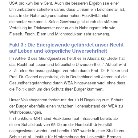
USA pro kwh bei 9 Cent. Auch die besseren Ergebnisse einer
Lithiumbatterie scheitern daran, dass Lithium ein Leichtmetall ist,
dass in der Natur aufgrund seiner hohen Reaktivität nicht
elementar vorkommt. Seine Gewinnung ist durch die stärkere
Verteilung im Trinkwasser oder auch in Nahrungsmitteln wie
Fleisch, Fisch, Eiern und Milchprodukten sehr schwierig.
Fakt 3 : Die Energiewende gefährdet unser Recht
auf Leben und körperliche Unversehrtheit
Im Artikel 2 des Grundgesetzes heißt es in Absatz (2) „Jeder hat
das Recht auf Leben und körperliche Unversehrtheit.“ Aktuell wird
z. Zt. eine Verfassungsklage, vertreten durch Prof. Dr. Eilicker und
Prof. Dr. Goebel angestrebt, da in Deutschland seit Jahren auf die
Gesundheitsgefährdung durch WEA hingewiesen wird, ohne dass
die Politik sich um den Schutz ihrer Bürger kümmert.
Unser Volksbegehren fordert mit der 10 H Regelung zum Schutz
der Bürger ebenfalls einen 10fachen Höhenabstand der WEA zu
Wohnbebauungen.
Im Funktions-MRT sind Reaktionen auf Infraschall bereits ab
einem Schalldruck von 65 Db an der Humboldt Universität
nachgewiesen worden und bereits 1997 wurde in einer Studie von
Schust et al., Institut für Hirnforschung der Universität Bremen,