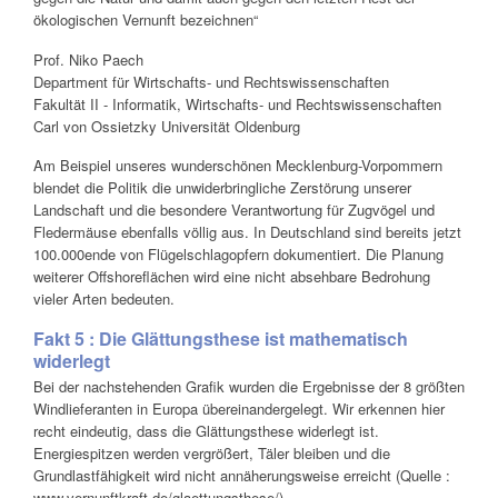
ökologischen Vernunft bezeichnen“
Prof. Niko Paech
Department für Wirtschafts- und Rechtswissenschaften
Fakultät II - Informatik, Wirtschafts- und Rechtswissenschaften
Carl von Ossietzky Universität Oldenburg
Am Beispiel unseres wunderschönen Mecklenburg-Vorpommern
blendet die Politik die unwiderbringliche Zerstörung unserer
Landschaft und die besondere Verantwortung für Zugvögel und
Fledermäuse ebenfalls völlig aus. In Deutschland sind bereits jetzt
100.000ende von Flügelschlagopfern dokumentiert. Die Planung
weiterer Offshoreflächen wird eine nicht absehbare Bedrohung
vieler Arten bedeuten.
Fakt 5 : Die Glättungsthese ist mathematisch
widerlegt
Bei der nachstehenden Grafik wurden die Ergebnisse der 8 größten
Windlieferanten in Europa übereinandergelegt. Wir erkennen hier
recht eindeutig, dass die Glättungsthese widerlegt ist.
Energiespitzen werden vergrößert, Täler bleiben und die
Grundlastfähigkeit wird nicht annäherungsweise erreicht (Quelle :
www.vernunftkraft.de/glaettungsthese/)