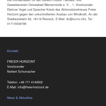
Gewerbeverein Ostseebad Warnemünde e. V. , 1. Vorsitzender
Dietmar Vogel und Sprecher Küste des Aktionsbündnisses Freier
Horizont gegen den unkontrollierten Ausbau von Windkraft, An der
Stadtautobahn 62, 18119 Rostock, E-Mail: dv@scmv.info, Tel.:
0171/5539799
Kontakt
FREIER HORIZONT
Vorsitzender
Norbert Schumacher
Telefon:
‭+49 171 4143502
E-Mail:
info@freier-horizont.de
News & Aktuelles