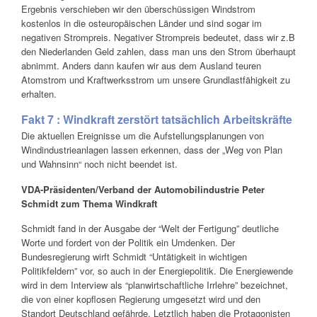
Ergebnis verschieben wir den überschüssigen Windstrom
kostenlos in die osteuropäischen Länder und sind sogar im
negativen Strompreis. Negativer Strompreis bedeutet, dass wir z.B
den Niederlanden Geld zahlen, dass man uns den Strom überhaupt
abnimmt. Anders dann kaufen wir aus dem Ausland teuren
Atomstrom und Kraftwerksstrom um unsere Grundlastfähigkeit zu
erhalten.
Fakt 7 : Windkraft zerstört tatsächlich Arbeitskräfte
Die aktuellen Ereignisse um die Aufstellungsplanungen von
Windindustrieanlagen lassen erkennen, dass der „Weg von Plan
und Wahnsinn“ noch nicht beendet ist.
VDA-Präsidenten/Verband der Automobilindustrie Peter
Schmidt zum Thema Windkraft
Schmidt fand in der Ausgabe der “Welt der Fertigung” deutliche
Worte und fordert von der Politik ein Umdenken. Der
Bundesregierung wirft Schmidt “Untätigkeit in wichtigen
Politikfeldern” vor, so auch in der Energiepolitik. Die Energiewende
wird in dem Interview als “planwirtschaftliche Irrlehre” bezeichnet,
die von einer kopflosen Regierung umgesetzt wird und den
Standort Deutschland gefährde. Letztlich haben die Protagonisten