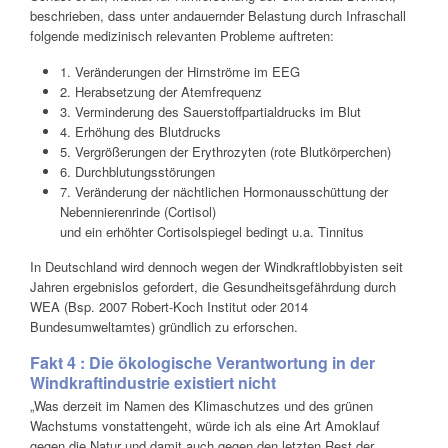
beschrieben, dass unter andauernder Belastung durch Infraschall
folgende medizinisch relevanten Probleme auftreten:
1. Veränderungen der Hirnströme im EEG
2. Herabsetzung der Atemfrequenz
3. Verminderung des Sauerstoffpartialdrucks im Blut
4. Erhöhung des Blutdrucks
5. Vergrößerungen der Erythrozyten (rote Blutkörperchen)
6. Durchblutungsstörungen
7. Veränderung der nächtlichen Hormonausschüttung der
Nebennierenrinde (Cortisol)
und ein erhöhter Cortisolspiegel bedingt u.a. Tinnitus
In Deutschland wird dennoch wegen der Windkraftlobbyisten seit
Jahren ergebnislos gefordert, die Gesundheitsgefährdung durch
WEA (Bsp. 2007 Robert-Koch Institut oder 2014
Bundesumweltamtes) gründlich zu erforschen.
Fakt 4 : Die ökologische Verantwortung in der
Windkraftindustrie existiert nicht
„Was derzeit im Namen des Klimaschutzes und des grünen
Wachstums vonstattengeht, würde ich als eine Art Amoklauf
gegen die Natur und damit auch gegen den letzten Rest der