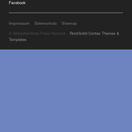
Facebook
Navigation überspringen
Impressum
Datenschutz
Sitemap
© Aktionbündniss Freier Horizont
RockSolid Contao Themes &
Templates