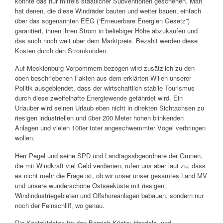
konnte das nur mittels staatlicher Subventionen geschehen. Man
hat denen, die diese Windräder bauten und weiter bauen, einfach
über das sogenannten EEG (“Erneuerbare Energien Gesetz”)
garantiert, ihnen ihren Strom in beliebiger Höhe abzukaufen und
das auch noch weit über dem Marktpreis. Bezahlt werden diese
Kosten durch den Stromkunden.
Auf Mecklenburg Vorpommern bezogen wird zusätzlich zu den
oben beschriebenen Fakten aus dem erklärten Willen unserer
Politik ausgeblendet, dass der wirtschaftlich stabile Tourismus
durch diese zweifelhafte Energiewende gefährdet wird. Ein
Urlauber wird seinen Urlaub eben nicht in direkten Sichtachsen zu
riesigen industriellen und über 200 Meter hohen blinkenden
Anlagen und vielen 100er toter angeschwemmter Vögel verbringen
wollen.
Herr Pegel und seine SPD und Landtagsabgeordnete der Grünen,
die mit Windkraft viel Geld verdienen, rufen uns aber laut zu, dass
es nicht mehr die Frage ist, ob wir unser unser gesamtes Land MV
und unsere wunderschöne Ostseeküste mit riesigen
Windindustriegebieten und Offshoreanlagen bebauen, sondern nur
noch der Feinschliff, wo genau.
Die Kontaktdaten für den Bereich Küste: Handels- und