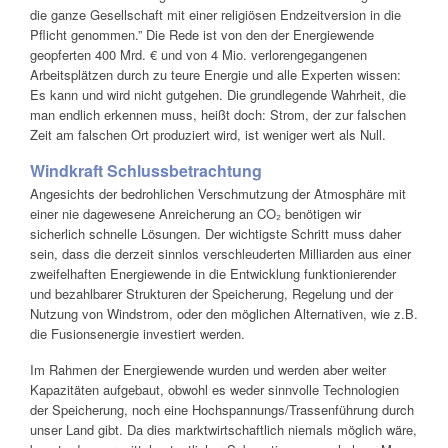
die ganze Gesellschaft mit einer religiösen Endzeitversion in die
Pflicht genommen.” Die Rede ist von den der Energiewende
geopferten 400 Mrd. € und von 4 Mio. verlorengegangenen
Arbeitsplätzen durch zu teure Energie und alle Experten wissen:
Es kann und wird nicht gutgehen. Die grundlegende Wahrheit, die
man endlich erkennen muss, heißt doch: Strom, der zur falschen
Zeit am falschen Ort produziert wird, ist weniger wert als Null.
Windkraft Schlussbetrachtung
Angesichts der bedrohlichen Verschmutzung der Atmosphäre mit
einer nie dagewesene Anreicherung an CO₂ benötigen wir
sicherlich schnelle Lösungen. Der wichtigste Schritt muss daher
sein, dass die derzeit sinnlos verschleuderten Milliarden aus einer
zweifelhaften Energiewende in die Entwicklung funktionierender
und bezahlbarer Strukturen der Speicherung, Regelung und der
Nutzung von Windstrom, oder den möglichen Alternativen, wie z.B.
die Fusionsenergie investiert werden.
Im Rahmen der Energiewende wurden und werden aber weiter
Kapazitäten aufgebaut, obwohl es weder sinnvolle Technologien
der Speicherung, noch eine Hochspannungs/Trassenführung durch
unser Land gibt. Da dies marktwirtschaftlich niemals möglich wäre,