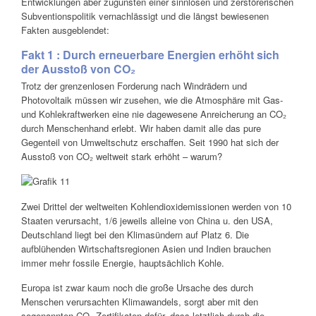
Entwicklungen aber zugunsten einer sinnlosen und zerstörerischen
Subventionspolitik vernachlässigt und die längst bewiesenen
Fakten ausgeblendet:
Fakt 1 : Durch erneuerbare Energien erhöht sich
der Ausstoß von CO₂
Trotz der grenzenlosen Forderung nach Windrädern und
Photovoltaik müssen wir zusehen, wie die Atmosphäre mit Gas-
und Kohlekraftwerken eine nie dagewesene Anreicherung an CO₂
durch Menschenhand erlebt. Wir haben damit alle das pure
Gegenteil von Umweltschutz erschaffen. Seit 1990 hat sich der
Ausstoß von CO₂ weltweit stark erhöht – warum?
Zwei Drittel der weltweiten Kohlendioxidemissionen werden von 10
Staaten verursacht, 1/6 jeweils alleine von China u. den USA,
Deutschland liegt bei den Klimasündern auf Platz 6. Die
aufblühenden Wirtschaftsregionen Asien und Indien brauchen
immer mehr fossile Energie, hauptsächlich Kohle.
Europa ist zwar kaum noch die große Ursache des durch
Menschen verursachten Klimawandels, sorgt aber mit den
sogenannten CO₂ Zertifikaten dafür, dass letztlich durch die