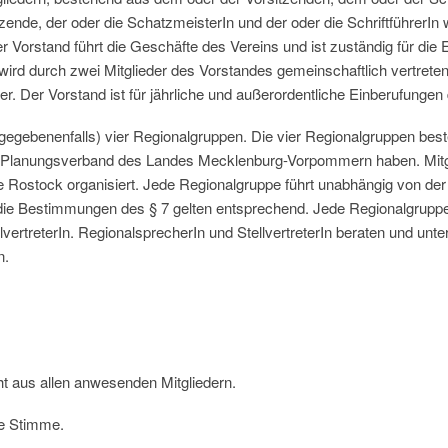
sitzende, der oder die SchatzmeisterIn und der oder die SchriftführerI
 Vorstand führt die Geschäfte des Vereins und ist zuständig für di
wird durch zwei Mitglieder des Vorstandes gemeinschaftlich vertreten
. Der Vorstand ist für jährliche und außerordentliche Einberufunge
(gegebenenfalls) vier Regionalgruppen. Die vier Regionalgruppen best
n Planungsverband des Landes Mecklenburg-Vorpommern haben. Mitgli
e Rostock organisiert. Jede Regionalgruppe führt unabhängig von d
ie Bestimmungen des § 7 gelten entsprechend. Jede Regionalgruppe w
vertreterIn. RegionalsprecherIn und StellvertreterIn beraten und unte
n.
t aus allen anwesenden Mitgliedern.
ne Stimme.