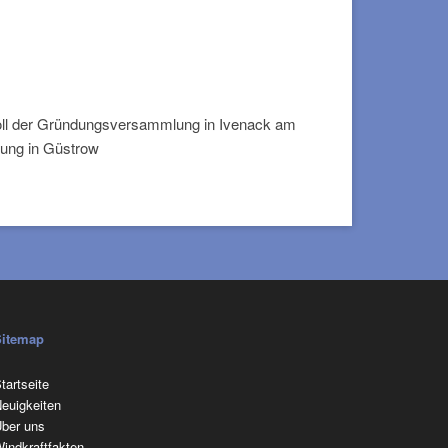
koll der Gründungsversammlung in Ivenack am
ung in Güstrow
Sitemap
avigation
tartseite
berspringen
euigkeiten
ber uns
indkraftfakten