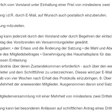
hrlich vom Vorstand unter Einhaltung einer Frist von mindestens zwei
ng i.d.R. durch E-Mail, auf Wunsch auch postalisch einzuberufen.
ung mitzuteilen.
g kann jederzeit durch den Vorstand oder durch Begehren der einfac
lag des Vorsitzenden ein Versammlungsleiter gewählt.
gaben: • der Erlass und die Änderung der Satzung • die Wahl und Ab
̈he des Mitgliedsbeitrages • Genehmigung des Haushaltsplans für 
ssen Entlastung
tändnis über deren Zustandekommen erforderlich - auch über den we
er und dem Schriftführer zu unterzeichnen. Dieses wird per E-Mail-Ve
lb von vier Wochen nach Erhalt des Protokolls einzubringen. 8. Über 
 Mehrheit der anwesenden Mitglieder. Ausgenommen davon sind Satz
itgliederversammlung mit einer Mehrheit von mindestens zwei Dritte
g kann bei besonderen Anlässen auf schriftlichen Antrag eines Dritt