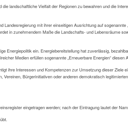
nd die landschaftliche Vielfalt der Regionen zu bewahren und die Inte
und Landesregierung mit ihrer einseitigen Ausrichtung auf sogenannt
fährdet in zunehmendem Maße die Landschafts- und Lebensräume sow
nftige Energiepolitik ein. Energiebereitstellung hat zuverlässig, bezahl
reicher Medien erfüllen sogenannte „Erneuerbare Energien“ diesen An
htigt ihre Interessen und Kompetenzen zur Umsetzung dieser Ziele ein
en, Vereinen, Bürgerinitiativen oder anderen demokratisch legitimierte
ereinsregister eingetragen werden; nach der Eintragung lautet der Name
̈bt.