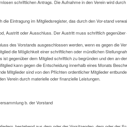
ormlosen schriftlichen Antrags. Die Aufnahme in den Verein wird durc
ch die Eintragung im Mitgliedsregister, das durch den Vor-stand verwal
Tod, Austritt oder Ausschluss. Der Austritt muss schriftlich gegenüber
hluss des Vorstands ausgeschlossen werden, wenn es gegen die Vere
tglied die Möglichkeit einer schriftlichen oder mündlichen Stellun
ist gegenüber dem Mitglied schriftlich zu begründen und den an-der
Mitglied kann gegen die Entscheidung innerhalb eines Monats Beschwe
nde Mitglieder sind von den Pflichten ordentlicher Mitglieder entbund
en Verein durch materielle oder finanzielle Leistungen.
rversammlung b. der Vorstand
tgliedern, bestehend aus dem oder der Vorsitzenden, dem oder der S