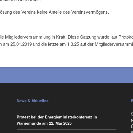
flösung des Vereins keine Anteile des Vereinsvermögens.
 die Mitgliederversammlung in Kraft. Diese Satzung wurde laut Proto
n am 25.01.2019 und die letzte am 1.3.25 auf der Mitgliederversamml
News & Aktuelles
N
S
Protest bei der Energieministerkonferenz in
ü
N
Warnemünde am 22. Mai 2025
Ü
W