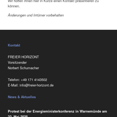
Wir hoffen Ihnen hier in Kürze einen Kontakt präsentieren zu
können.
Änderungen und Irrtümer vorbehalten
Kontakt
FREIER HORIZONT
Vorsitzender
Norbert Schumacher
Telefon:
‭+49 171 4143502
E-Mail:
info@freier-horizont.de
News & Aktuelles
Protest bei der Energieministerkonferenz in Warnemünde am
22. Mai 2025