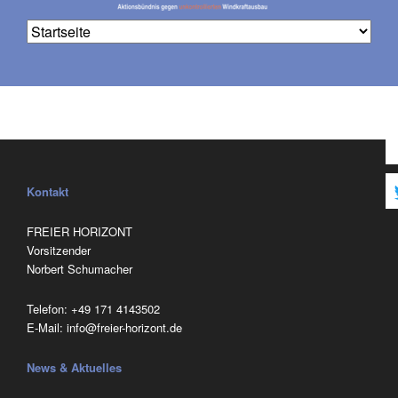
Na
üb
Kontakt
FREIER HORIZONT
Vorsitzender
Norbert Schumacher
Telefon:
‭+49 171 4143502
E-Mail:
info@freier-horizont.de
News & Aktuelles