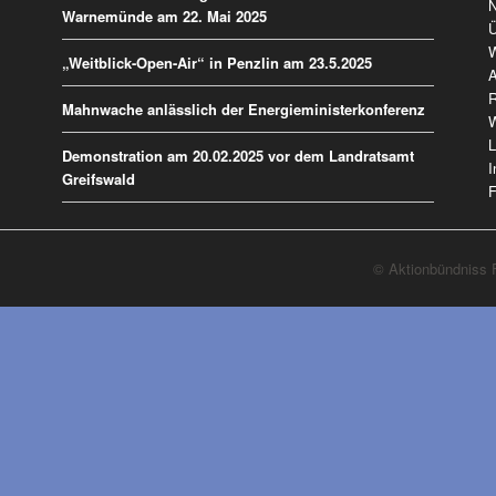
ü
N
Warnemünde am 22. Mai 2025
Ü
W
„Weitblick-Open-Air“ in Penzlin am 23.5.2025
A
R
Mahnwache anlässlich der Energieministerkonferenz
W
L
Demonstration am 20.02.2025 vor dem Landratsamt
I
Greifswald
F
© Aktionbündniss F