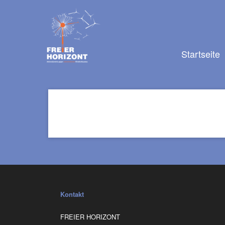
Navigation
überspringen
Navigation
Startseite
überspringen
Kontakt
FREIER HORIZONT