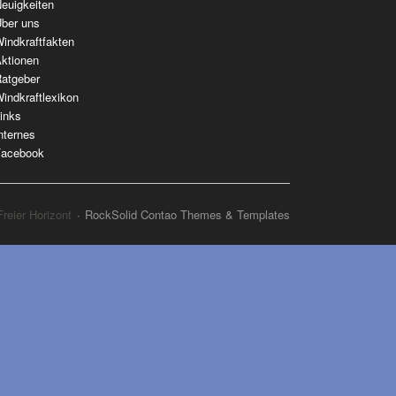
berspringen
euigkeiten
ber uns
indkraftfakten
ktionen
atgeber
indkraftlexikon
inks
nternes
acebook
reier Horizont
RockSolid Contao Themes & Templates