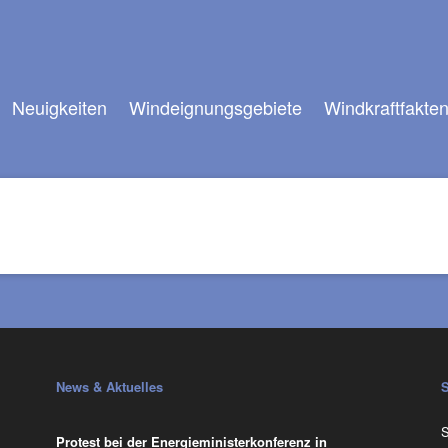
Neuigkeiten
Windeignungsgebiete
Windkraftfakte
News & Aktuelles
N
S
Protest bei der Energieministerkonferenz in