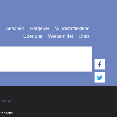
n
Aktionen
Ratgeber
Windkraftlexikon
Über uns
Werbemittel
Links
Navigation
überspringen
Sitemap
avigation
tartseite