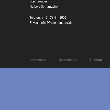
Vorsitzender
Norbert Schumacher
Telefon:
‭+49 171 4143502
E-Mail:
info@freier-horizont.de
Navigation
Impressum
Datenschutz
Sitemap
überspringen