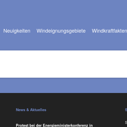
Neuigkeiten
Windeignungsgebiete
Windkraftfakte
News & Aktuelles
N
S
Protest bei der Energieministerkonferenz in