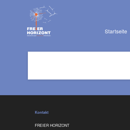
Navigation
überspringen
Navigation
Startseite
überspringen
Kontakt
FREIER HORIZONT