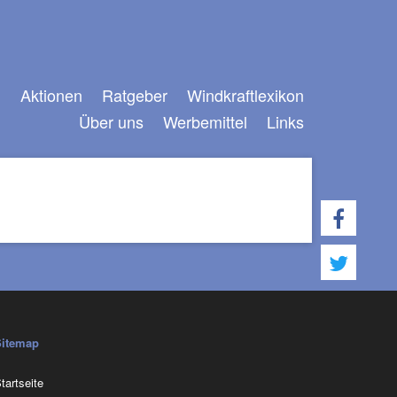
n
Aktionen
Ratgeber
Windkraftlexikon
Über uns
Werbemittel
Links
Navigation
überspringen
Sitemap
avigation
tartseite