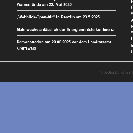
ü
N
Warnemünde am 22. Mai 2025
Ü
W
„Weitblick-Open-Air“ in Penzlin am 23.5.2025
A
R
Mahnwache anlässlich der Energieministerkonferenz
W
L
Demonstration am 20.02.2025 vor dem Landratsamt
I
Greifswald
F
© Aktionbündniss F