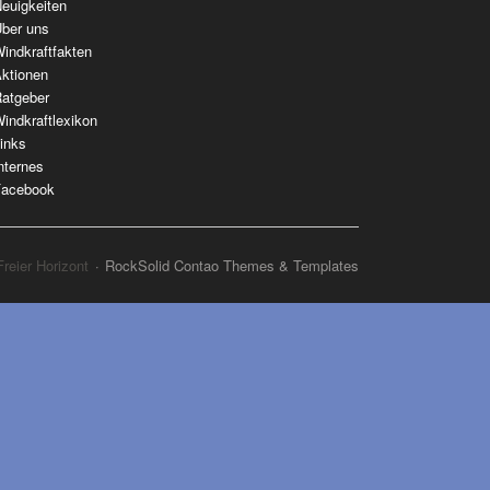
berspringen
euigkeiten
ber uns
indkraftfakten
ktionen
atgeber
indkraftlexikon
inks
nternes
acebook
reier Horizont
RockSolid Contao Themes & Templates