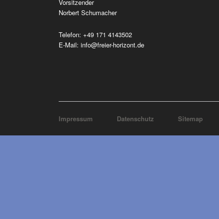
Vorsitzender
Norbert Schumacher
Telefon:
‭+49 171 4143502
E-Mail:
info@freier-horizont.de
Navigation
Impressum
Datenschutz
Sitemap
überspringen