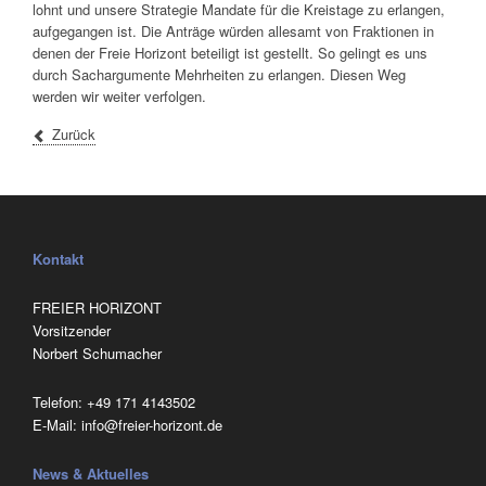
lohnt und unsere Strategie Mandate für die Kreistage zu erlangen,
aufgegangen ist. Die Anträge würden allesamt von Fraktionen in
denen der Freie Horizont beteiligt ist gestellt. So gelingt es uns
durch Sachargumente Mehrheiten zu erlangen. Diesen Weg
werden wir weiter verfolgen.
Zurück
Kontakt
FREIER HORIZONT
Vorsitzender
Norbert Schumacher
Telefon:
‭+49 171 4143502
E-Mail:
info@freier-horizont.de
News & Aktuelles