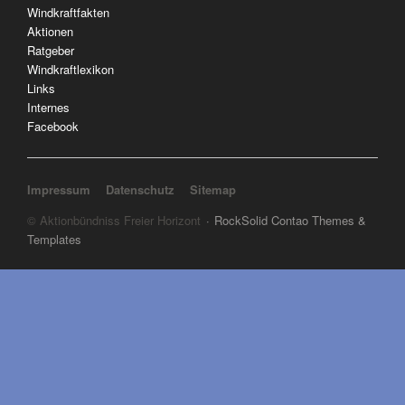
Windkraftfakten
Aktionen
Ratgeber
Windkraftlexikon
Links
Internes
Facebook
Navigation überspringen
Impressum
Datenschutz
Sitemap
© Aktionbündniss Freier Horizont
RockSolid Contao Themes &
Templates