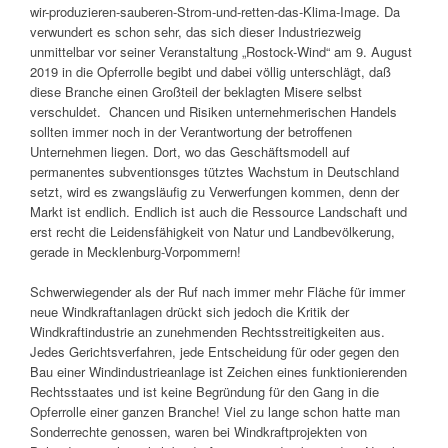
wir-produzieren-sauberen-Strom-und-retten-das-Klima-Image. Da
verwundert es schon sehr, das sich dieser Industriezweig
unmittelbar vor seiner Veranstaltung „Rostock-Wind“ am 9. August
2019 in die Opferrolle begibt und dabei völlig unterschlägt, daß
diese Branche einen Großteil der beklagten Misere selbst
verschuldet. Chancen und Risiken unternehmerischen Handels
sollten immer noch in der Verantwortung der betroffenen
Unternehmen liegen. Dort, wo das Geschäftsmodell auf
permanentes subventionsges tütztes Wachstum in Deutschland
setzt, wird es zwangsläufig zu Verwerfungen kommen, denn der
Markt ist endlich. Endlich ist auch die Ressource Landschaft und
erst recht die Leidensfähigkeit von Natur und Landbevölkerung,
gerade in Mecklenburg-Vorpommern!
Schwerwiegender als der Ruf nach immer mehr Fläche für immer
neue Windkraftanlagen drückt sich jedoch die Kritik der
Windkraftindustrie an zunehmenden Rechtsstreitigkeiten aus.
Jedes Gerichtsverfahren, jede Entscheidung für oder gegen den
Bau einer Windindustrieanlage ist Zeichen eines funktionierenden
Rechtsstaates und ist keine Begründung für den Gang in die
Opferrolle einer ganzen Branche! Viel zu lange schon hatte man
Sonderrechte genossen, waren bei Windkraftprojekten von