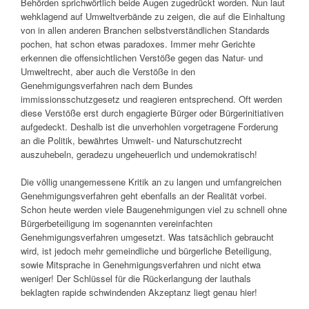
Behörden sprichwörtlich beide Augen zugedrückt worden. Nun laut
wehklagend auf Umweltverbände zu zeigen, die auf die Einhaltung
von in allen anderen Branchen selbstverständlichen Standards
pochen, hat schon etwas paradoxes. Immer mehr Gerichte
erkennen die offensichtlichen Verstöße gegen das Natur- und
Umweltrecht, aber auch die Verstöße in den
Genehmigungsverfahren nach dem Bundes
immissionsschutzgesetz und reagieren entsprechend. Oft werden
diese Verstöße erst durch engagierte Bürger oder Bürgerinitiativen
aufgedeckt. Deshalb ist die unverhohlen vorgetragene Forderung
an die Politik, bewährtes Umwelt- und Naturschutzrecht
auszuhebeln, geradezu ungeheuerlich und undemokratisch!
Die völlig unangemessene Kritik an zu langen und umfangreichen
Genehmigungsverfahren geht ebenfalls an der Realität vorbei.
Schon heute werden viele Baugenehmigungen viel zu schnell ohne
Bürgerbeteiligung im sogenannten vereinfachten
Genehmigungsverfahren umgesetzt. Was tatsächlich gebraucht
wird, ist jedoch mehr gemeindliche und bürgerliche Beteiligung,
sowie Mitsprache in Genehmigungsverfahren und nicht etwa
weniger! Der Schlüssel für die Rückerlangung der lauthals
beklagten rapide schwindenden Akzeptanz liegt genau hier!