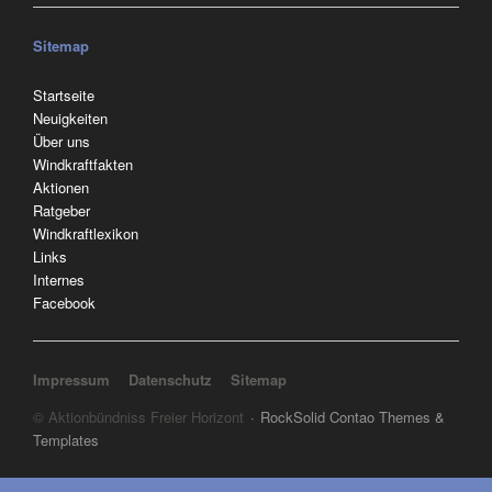
Sitemap
Navigation
Startseite
überspringen
Neuigkeiten
Über uns
Windkraftfakten
Aktionen
Ratgeber
Windkraftlexikon
Links
Internes
Facebook
Navigation überspringen
Impressum
Datenschutz
Sitemap
© Aktionbündniss Freier Horizont
RockSolid Contao Themes &
Templates