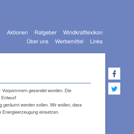
n
Aktionen
Ratgeber
Windkraftlexikon
Über uns
Werbemittel
Links
Navigation
überspringen
rg- Vorpommern gesendet worden. Die
m Entwurf
eg geräumt
werden sollen. Wir wollen, dass
re Energieerzeugung einsetzen.