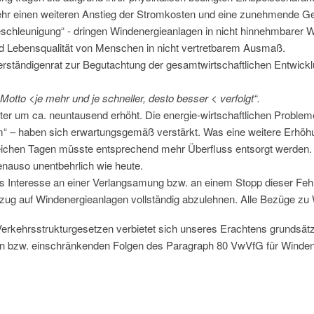
ehr einen weiteren Anstieg der Stromkosten und eine zunehmende Gef
sbeschleunigung“ - dringen Windenergieanlagen in nicht hinnehmbarer
nd Lebensqualität von Menschen in nicht vertretbarem Ausmaß.
rständigenrat zur Begutachtung der gesamtwirtschaftlichen Entwickl
tto <je mehr und je schneller, desto besser < verfolgt“.
ter um ca. neuntausend erhöht. Die energie-wirtschaftlichen Proble
 – haben sich erwartungsgemäß verstärkt. Was eine weitere Erhöhu
dreichen Tagen müsste entsprechend mehr Überfluss entsorgt werden
enauso unentbehrlich wie heute.
s Interesse an einer Verlangsamung bzw. an einem Stopp dieser Fehle
ezug auf Windenergieanlagen vollständig abzulehnen. Alle Bezüge zu 
erkehrsstrukturgesetzen verbietet sich unseres Erachtens grundsätzli
ion bzw. einschränkenden Folgen des Paragraph 80 VwVfG für Winden