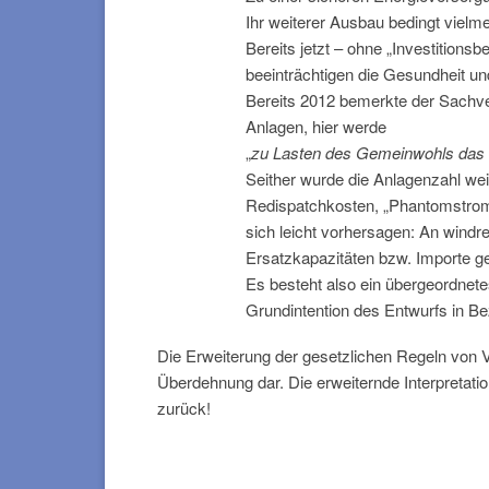
Ihr weiterer Ausbau bedingt vielm
Bereits jetzt – ohne „Investition
beeinträchtigen die Gesundheit u
Bereits 2012 bemerkte der Sachve
Anlagen, hier werde
„
zu Lasten des Gemeinwohls das Mo
Seither wurde die Anlagenzahl wei
Redispatchkosten, „Phantomstrom“
sich leicht vorhersagen: An win
Ersatzkapazitäten bzw. Importe g
Es besteht also ein übergeordnete
Grundintention des Entwurfs in B
Die Erweiterung der gesetzlichen Regeln von V
Überdehnung dar. Die erweiternde Interpretat
zurück!