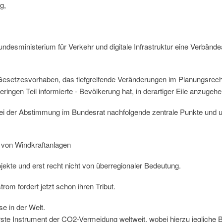
g,
undesministerium für Verkehr und digitale Infrastruktur eine Verbän
Gesetzesvorhaben, das tiefgreifende Veränderungen im Planungsrecht 
ingen Teil informierte - Bevölkerung hat, in derartiger Eile anzugehe
d bei der Abstimmung im Bundesrat nachfolgende zentrale Punkte un
 von Windkraftanlagen
jekte und erst recht nicht von überregionaler Bedeutung.
om fordert jetzt schon ihren Tribut.
e in der Welt.
te Instrument der CO2-Vermeidung weltweit, wobei hierzu jegliche 