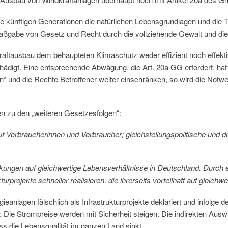
 die künftigen Generationen die natürlichen Lebensgrundlagen und d
gabe von Gesetz und Recht durch die vollziehende Gewalt und die
kraftausbau dem behaupteten Klimaschutz weder effizient noch effektiv
digt. Eine entsprechende Abwägung, die Art. 20a GG erfordert, hat
 und die Rechte Betroffener weiter einschränken, so wird die Notw
en zu den „weiteren Gesetzesfolgen“:
f Verbraucherinnen und Verbraucher; gleichstellungspolitische und 
rkungen auf gleichwertige Lebensverhältnisse in Deutschland. Durch e
projekte schneller realisieren, die ihrerseits vorteilhaft auf gleich
ieanlagen fälschlich als Infrastrukturprojekte deklariert und infolge d
 Die Strompreise werden mit Sicherheit steigen. Die indirekten Ausw
ss die Lebensqualität im ganzen Land sinkt.