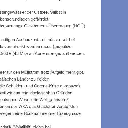
üstengewässer der Ostsee. Selbst in
ebensgrundlagen gefährdet.
 Hochspannungs-Gleichstrom-Übertragung (HGÜ)
rzeitigen Ausbauzustand müssen wir bei
eld verschenkt werden muss („negative
34.963 € (43 Mio) an Abnehmer gezahlt werden.
r für den Müllstrom trotz Aufgeld mehr gibt,
päischen Länder zu rigiden
 die Schulden- und Corona-Krise europaweit
eil wir aus rein ideologischen Gründen
m deutschen Wesen die Welt genesen“?
enten der WKA aus Glasfaser verstärkten
erweigern eine Rücknahme ihrer Erzeugnisse.
tik (Volatilität) nichts bei.