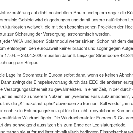
 Naturzerstörung auf dicht besiedeltem Raum und opfern sogar die K
chsensible Gebiete wird eingedrungen und damit unsere natürlichen L
strukturkosten weltweit, die mit den beschlossenen Projekten der
uktur zur Sicherung der Versorgung, astronomisch werden.
it jeder WKA und jedem Solarmodul weiter sinken. Schon mit dem de
om entsorgen, den europaweit keiner braucht und sogar gegen Aufg
 vom 17.04. – 23.04.2020 mussten dafür lt. Leipziger Strombörse 43.2
rechnung der Bürger.
die Lage im Stromnetz in Europa sofort dann, wenn es keinen Abnehme
nd. Dann zwingt der Einspeisevorrang durch das EEG die anderen euro
ersorgungssicherheit zu gewährleisten. In einer Zeit, in der durch
ist es nicht zu unserem Nutzen, ein „weiteres Fass aufzumachen“, w
voltaik die „Klimakatastrophe“ abwenden zu können. Soll wieder „a
r noch kein Entsorgungskonzept für die nicht- recyclebaren Kompon
 verstärkten Windradflügeln. Die Windradhersteller Enercon & Co. v
rf das schweigend aussitzen bis zum Ende der Legislaturperiode.
 tragen sie aufgrund ihrer physikalisch bedingten Einspeisecharakteris