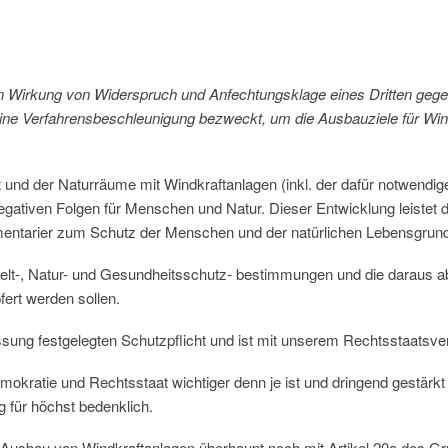
den Wirkung von Widerspruch und Anfechtungsklage eines Dritten geg
ine Verfahrensbeschleunigung bezweckt, um die Ausbauziele für Windk
 und der Naturräume mit Windkraftanlagen (inkl. der dafür notwendigen 
egativen Folgen für Menschen und Natur. Dieser Entwicklung leistet d
entarier zum Schutz der Menschen und der natürlichen Lebensgrundl
lt-, Natur- und Gesundheitsschutz- bestimmungen und die daraus abg
fert werden sollen.
ssung festgelegten Schutzpflicht und ist mit unserem Rechtsstaatsve
emokratie und Rechtsstaat wichtiger denn je ist und dringend gestärk
g für höchst bedenklich.
r Ausbau von Windkraftanlagen überhaupt noch mit Artikel 20a des Gr