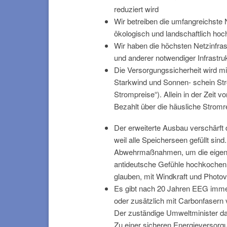
reduziert wird
Wir betreiben die umfangreichste
ökologisch und landschaftlich ho
Wir haben die höchsten Netzinfra
und anderer notwendiger Infrastr
Die Versorgungssicherheit wird m
Starkwind und Sonnen- schein Str
Strompreise“). Allein in der Zeit
Bezahlt über die häusliche Strom
Der erweiterte Ausbau verschärft 
weil alle Speicherseen gefüllt si
Abwehrmaßnahmen, um die eigene V
antideutsche Gefühle hochkochen, 
glauben, mit Windkraft und Photo
Es gibt nach 20 Jahren EEG imme
oder zusätzlich mit Carbonfasern
Der zuständige Umweltminister da
Zu einer sicheren Energieversorgung