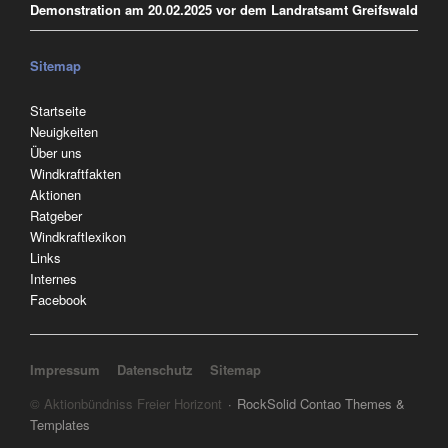
Demonstration am 20.02.2025 vor dem Landratsamt Greifswald
Sitemap
Navigation
Startseite
überspringen
Neuigkeiten
Über uns
Windkraftfakten
Aktionen
Ratgeber
Windkraftlexikon
Links
Internes
Facebook
Navigation überspringen
Impressum
Datenschutz
Sitemap
© Aktionbündniss Freier Horizont
RockSolid Contao Themes &
Templates