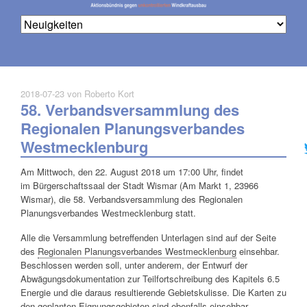
2018-07-23
von Roberto Kort
58. Verbandsversammlung des
Na
üb
Regionalen Planungsverbandes
Westmecklenburg
Am Mittwoch, den 22. August 2018 um 17:00 Uhr, findet
im Bürgerschaftssaal der Stadt Wismar (Am Markt 1, 23966
Wismar), die 58. Verbandsversammlung des Regionalen
Planungsverbandes Westmecklenburg statt.
Alle die Versammlung betreffenden Unterlagen sind auf der Seite
des
Regionalen Planungsverbandes Westmecklenburg
einsehbar.
Beschlossen werden soll, unter anderem, der Entwurf der
Abwägungsdokumentation zur Teilfortschreibung des Kapitels 6.5
Energie und die daraus resultierende Gebietskulisse. Die Karten zu
den geplanten Eignungsgebieten sind ebenfalls einsehbar.