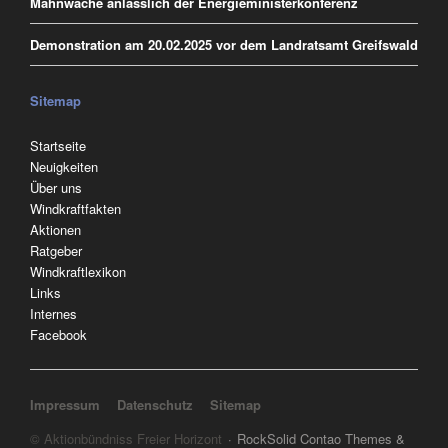
Mahnwache anlässlich der Energieministerkonferenz
Demonstration am 20.02.2025 vor dem Landratsamt Greifswald
Sitemap
Navigation
Startseite
überspringen
Neuigkeiten
Über uns
Windkraftfakten
Aktionen
Ratgeber
Windkraftlexikon
Links
Internes
Facebook
Navigation überspringen
Impressum
Datenschutz
Sitemap
© Aktionbündniss Freier Horizont
RockSolid Contao Themes &