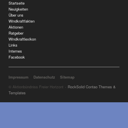
Navigation
Startseite
überspringen
Neuigkeiten
Über uns
Windkraftfakten
Aktionen
Ratgeber
Windkraftlexikon
Links
Internes
Facebook
Navigation überspringen
Impressum
Datenschutz
Sitemap
© Aktionbündniss Freier Horizont
RockSolid Contao Themes &
Templates