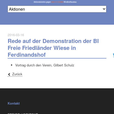
2016-03-16
Rede auf der Demonstration der BI
Na
üb
Freie Friedländer Wiese in
Ferdinandshof
Vortrag durch den Verein, Gilbert Schulz
Zurück
Kontakt