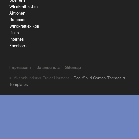
Windkraftfakten
Aktionen
Ratgeber
Windkraftlexikon
Links
Internes
Facebook
Navigation überspringen
Impressum
Datenschutz
Sitemap
© Aktionbündniss Freier Horizont
RockSolid Contao Themes &
Templates