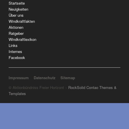
Navigation
Startseite
überspringen
Neuigkeiten
Über uns
Windkraftfakten
Aktionen
Ratgeber
Windkraftlexikon
Links
Internes
Facebook
Navigation überspringen
Impressum
Datenschutz
Sitemap
© Aktionbündniss Freier Horizont
RockSolid Contao Themes &
Templates