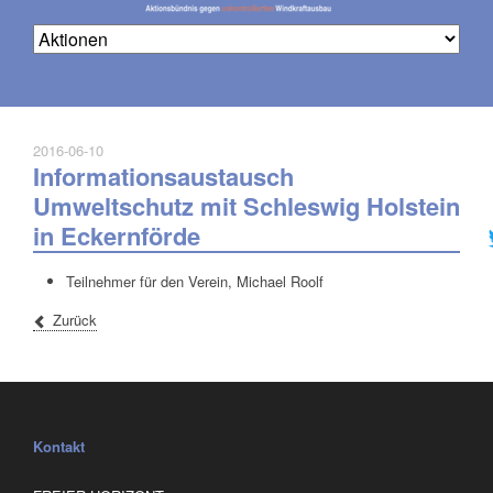
2016-06-10
Informationsaustausch
Na
üb
Umweltschutz mit Schleswig Holstein
in Eckernförde
Teilnehmer für den Verein, Michael Roolf
Zurück
Kontakt