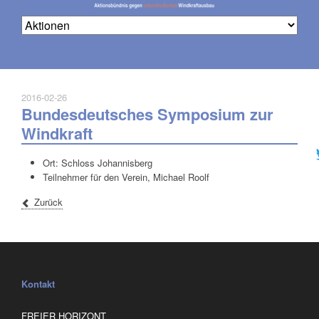
2016-02-26
Bundesdeutsches Symposium zur
Na
üb
Windkraft
Ort: Schloss Johannisberg
Teilnehmer für den Verein, Michael Roolf
Zurück
Kontakt
FREIER HORIZONT