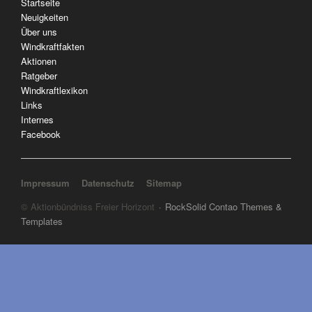
Navigation
Startseite
überspringen
Neuigkeiten
Über uns
Windkraftfakten
Aktionen
Ratgeber
Windkraftlexikon
Links
Internes
Facebook
Navigation überspringen
Impressum
Datenschutz
Sitemap
© Aktionbündniss Freier Horizont
RockSolid Contao Themes &
Templates